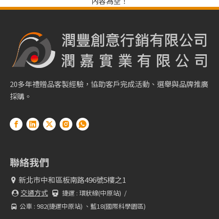
內容為空！
20多年禮贈品客製經驗，協助客戶完成活動、選舉與品牌推廣
採購。
聯絡我們
新北市中和區板南路496號5樓之1

交通方式
捷運 :
環狀線(中原站) /


公車 : 982(捷運中原站) 、藍18(國際科學園區)
