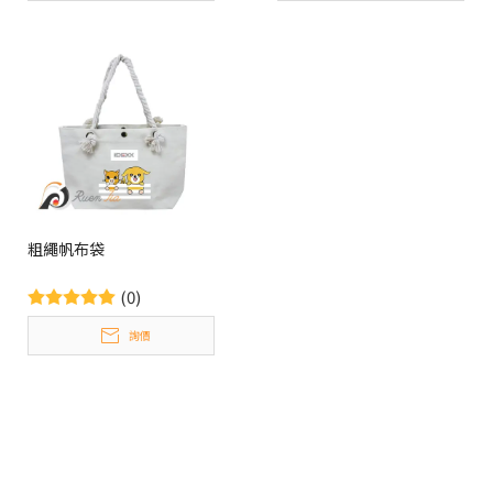
粗繩帆布袋
(0)
詢價