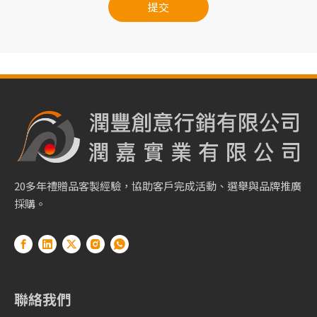
提交
20多年禮贈品客製經驗，協助客戶完成活動、選舉與品牌推廣
採購。
聯絡我們