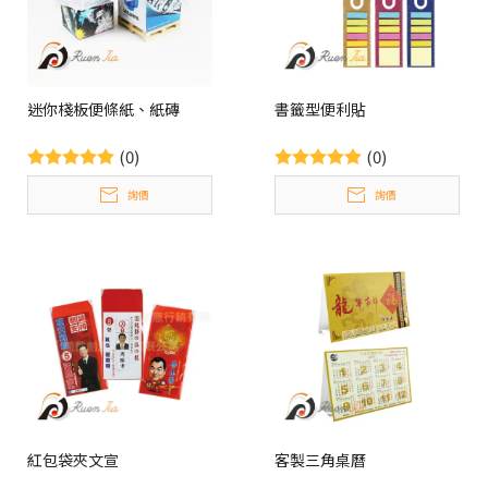
迷你棧板便條紙、紙磚
書籤型便利貼
(0)
(0)
詢價
詢價
紅包袋夾文宣
客製三角桌曆