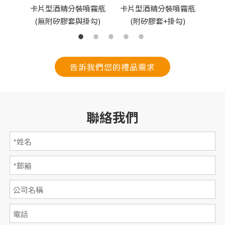
卡片型酒精分裝噴霧瓶
40
卡片型酒精分裝噴霧瓶
(附矽膠套+掛勾)
(無附矽膠套與掛勾)
告訴我們您的禮品需求
聯絡我們