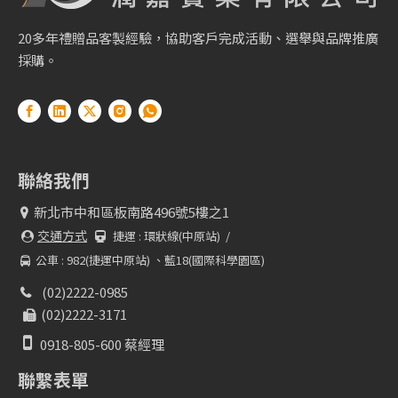
20多年禮贈品客製經驗，協助客戶完成活動、選舉與品牌推廣
採購。
聯絡我們
新北市中和區板南路496號5樓之1

交通方式
捷運 :
環狀線(中原站) /


公車 : 982(捷運中原站) 、藍18(國際科學園區)

(02)2222-0985

(02)2222-3171


0918-805-600 蔡經理
聯繫表單