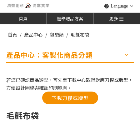
Language
首頁
選舉贈品方案
更多
首頁
/
產品中心
/
包袋類
/
毛氈布袋
產品中心：客製化商品分類
若您已確認商品類型，可先至下載中心取得對應刀模或版型，
方便設計圖稿與確認印刷範圍。
下載刀模或版型
毛氈布袋