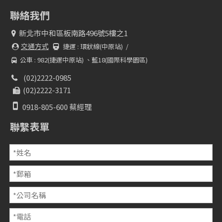
聯絡我們
新北市中和區板南路496號5樓之1

交通方式
捷運 :
環狀線(中原站) /


公車 : 982(捷運中原站) 、藍18(國際科學園區)

(02)2222-0985

(02)2222-3171


0918-805-600 蔡經理
聯繫表單