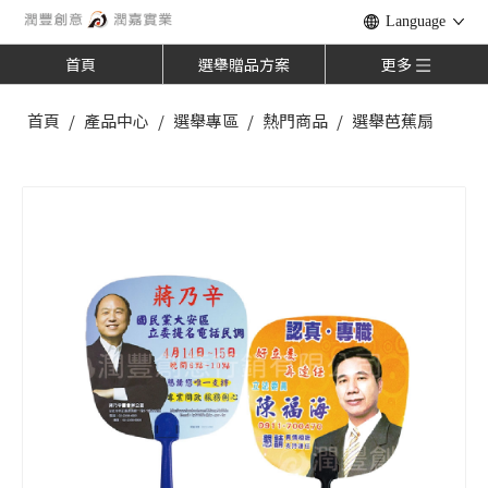
Language
首頁
選舉贈品方案
更多
首頁
/
產品中心
/
選舉專區
/
熱門商品
/
選舉芭蕉扇