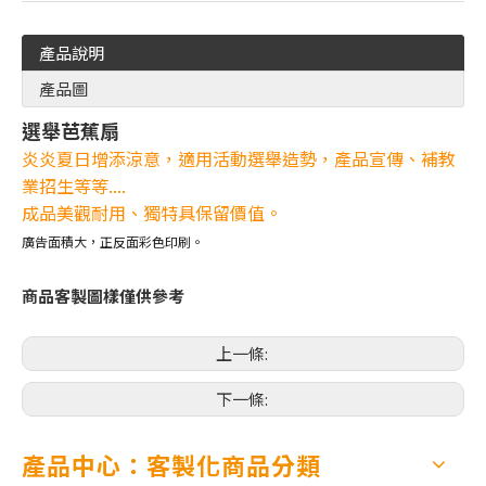
產品說明
產品圖
選舉芭蕉扇
炎炎夏日增添
涼意
，
適用活動選舉造勢，產品宣傳、補教
業招生等等....
成品美觀耐用、獨特具保留價值。
廣告面積大，正反面彩色印刷。
商品客製圖樣僅供參考
上一條:
下一條:
產品中心：客製化商品分類