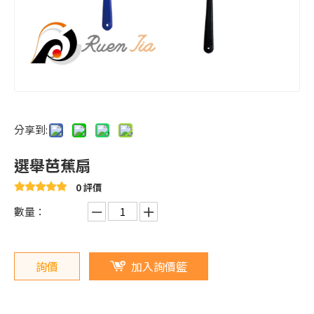
分享到:
選舉芭蕉扇
0 評價
數量：
詢價
加入詢價籃