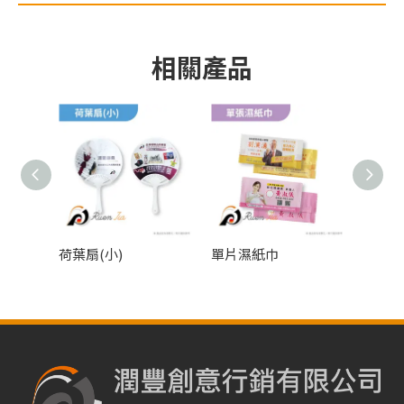
相關產品
荷葉扇(小)
單片濕紙巾