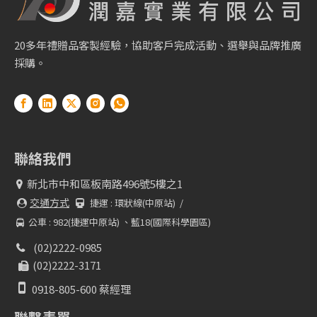
20多年禮贈品客製經驗，協助客戶完成活動、選舉與品牌推廣
採購。
聯絡我們
新北市中和區板南路496號5樓之1

交通方式
捷運 :
環狀線(中原站) /


公車 : 982(捷運中原站) 、藍18(國際科學園區)

(02)2222-0985

(02)2222-3171


0918-805-600 蔡經理