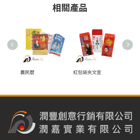
相關產品
迷你棧板便條紙、紙磚
農民曆
紅包袋夾文宣
對折D