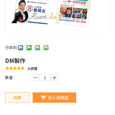
分享到:
DM製作
0 評價
數量：
詢價
加入詢價籃