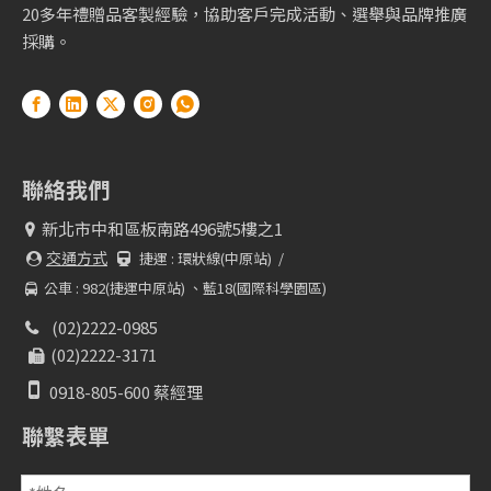
20多年禮贈品客製經驗，協助客戶完成活動、選舉與品牌推廣
採購。
聯絡我們
新北市中和區板南路496號5樓之1

交通方式
捷運 :
環狀線(中原站) /


公車 : 982(捷運中原站) 、藍18(國際科學園區)

(02)2222-0985

(02)2222-3171


0918-805-600 蔡經理
聯繫表單