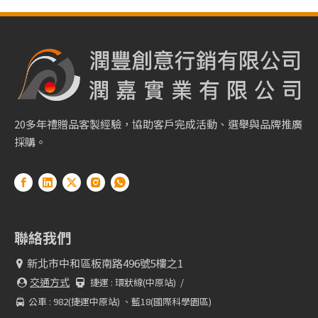
20多年禮贈品客製經驗，協助客戶完成活動、選舉與品牌推廣
採購。
聯絡我們
新北市中和區板南路496號5樓之1

交通方式
捷運 :
環狀線(中原站) /


公車 : 982(捷運中原站) 、藍18(國際科學園區)
