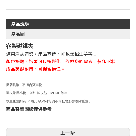
產品說明
產品圖
客製磁鐵夾
適用活動造勢，產品宣傳、補教業招生等等....
顏色鮮豔，造型可以多變化，依照您的需求，製作形狀。
成品美觀耐用、具保留價值。
溫馨提醒 : 不適合夾重物
可夾常用小物，例如 橡皮筋、MEMO等等
承重重量約為120克，吸附材質的不同也會影響吸附重量。
商品客製圖樣僅供參考
上一條: