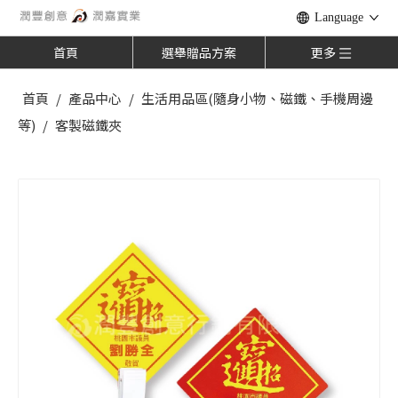
Language
首頁
選舉贈品方案
更多
首頁
/
產品中心
/
生活用品區(隨身小物、磁鐵、手機周邊
等)
/
客製磁鐵夾