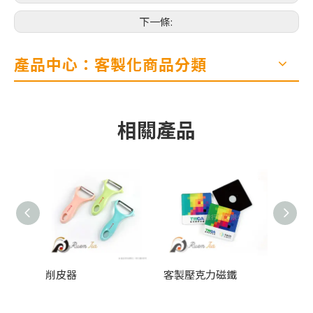
下一條:
產品中心：客製化商品分類
相關產品
削皮器
客製壓克力磁鐵
訂製熄