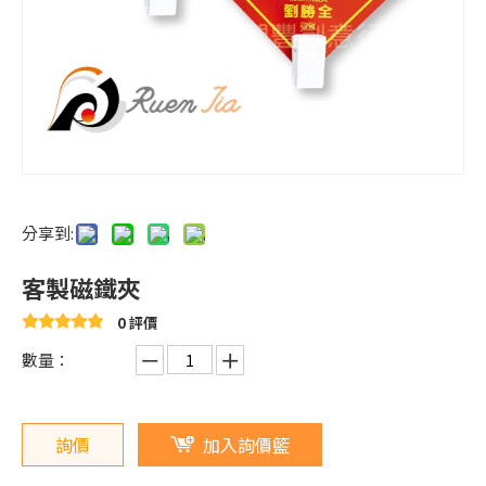
分享到:
客製磁鐵夾
0 評價
數量：
詢價
加入詢價籃