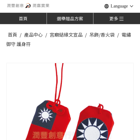
Language
首頁
選舉贈品方案
更多
首頁
/
產品中心
/
宮廟結緣文宣品
/
吊飾/香火袋
/
電繡
御守 護身符