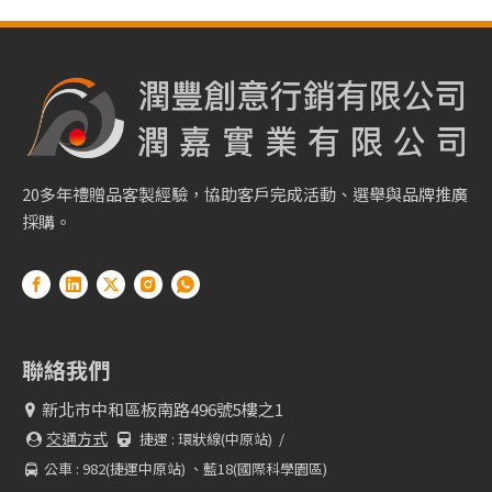
20多年禮贈品客製經驗，協助客戶完成活動、選舉與品牌推廣
採購。
聯絡我們
新北市中和區板南路496號5樓之1

交通方式
捷運 :
環狀線(中原站) /


公車 : 982(捷運中原站) 、藍18(國際科學園區)
