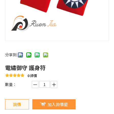
分享到:
電繡御守 護身符
0 評價
數量：
詢價
加入詢價籃