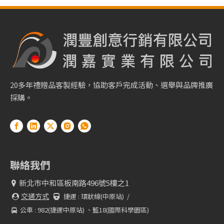
20多年禮贈品客製經驗，協助客戶完成活動、選舉與品牌推廣
採購。
聯絡我們
新北市中和區板南路496號5樓之1

交通方式
捷運 :
環狀線(中原站) /


公車 : 982(捷運中原站) 、藍18(國際科學園區)
