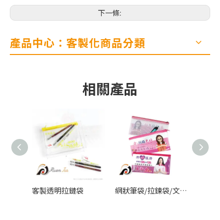
下一條:
產品中心：客製化商品分類
相關產品
件袋
客製透明拉鏈袋
網狀筆袋/拉鍊袋/文具筆袋
客製夾