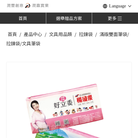
Language
首頁
選舉贈品方案
更多
首頁
/
產品中心
/
文具用品類
/
拉鍊袋
/
滿版雙面筆袋/
拉鍊袋/文具筆袋