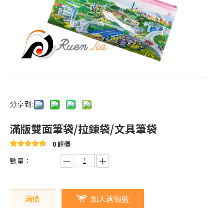
分享到:
滿版雙面筆袋/拉鍊袋/文具筆袋
0 評價
數量：
詢價
加入詢價籃