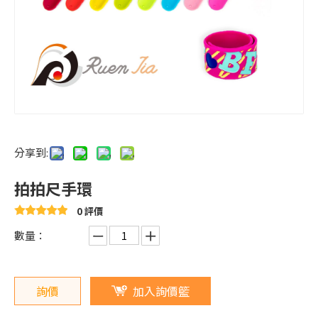
分享到:
拍拍尺手環
0 評價
數量：
詢價
加入詢價籃