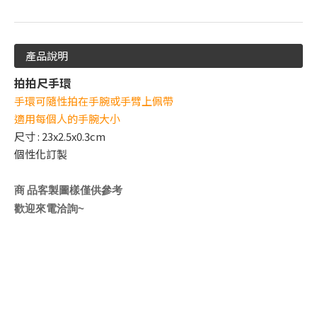
產品說明
拍拍尺手環
手環可隨性拍在手腕或手臂上佩帶
適用每個人的手腕大小
尺寸 : 23x2.5x0.3cm
個性化訂製
商
品客製圖樣僅供參考
歡迎來電洽詢~