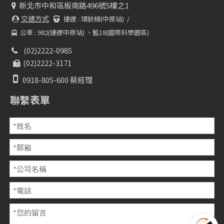
新北市中和區板南路496號5樓之1

交通方式
捷運 :
環狀線(中原站) /


公車 : 982(捷運中原站) 、藍18(國際科學園區)

(02)2222-0985

(02)2222-3171


0918-805-600 蔡經理
聯繫表單