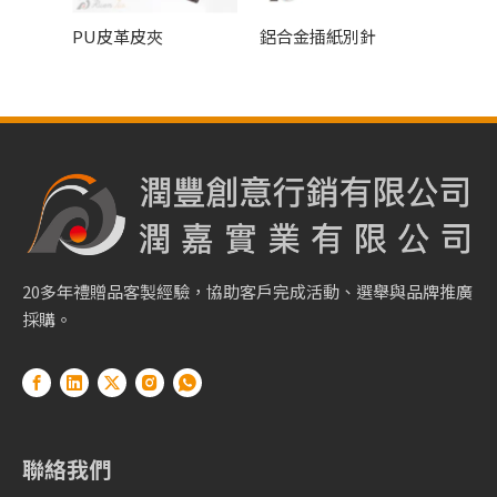
PU皮革皮夾
鋁合金插紙別針
運動手
20多年禮贈品客製經驗，協助客戶完成活動、選舉與品牌推廣
採購。
聯絡我們