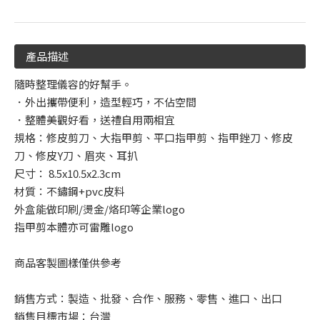
產品描述
隨時整理儀容的好幫手。
．外出攜帶便利，造型輕巧，不佔空間
．整體美觀好看，送禮自用兩相宜
規格：修皮剪刀、大指甲剪、平口指甲剪、指甲銼刀、修皮
刀、修皮Y刀、眉夾、耳扒
尺寸： 8.5x10.5x2.3cm
材質：不鏽鋼+pvc皮料
外盒能做印刷/燙金/烙印等企業logo
指甲剪本體亦可雷雕logo
商品客製圖樣僅供參考
銷售方式：製造、批發、合作、服務、零售、進口、出口
銷售目標市場：台灣