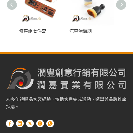
毛巾
修容組七件套
汽車清潔刷
耳機清
20多年禮贈品客製經驗，協助客戶完成活動、選舉與品牌推廣
採購。