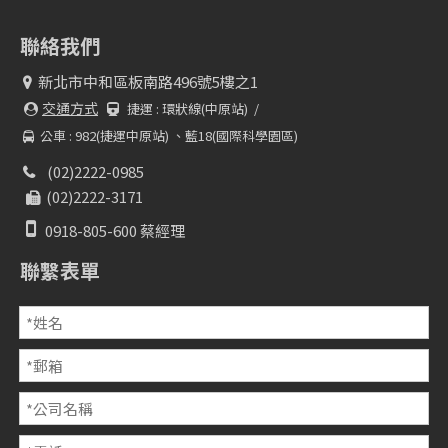
聯絡我們
新北市中和區板南路496號5樓之1

交通方式
捷運 :
環狀線(中原站) /


公車 : 982(捷運中原站) 、藍18(國際科學園區)

(02)2222-0985

(02)2222-3171


0918-805-600 蔡經理
聯繫表單