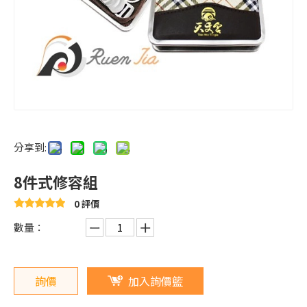
分享到:
8件式修容組
0 評價
數量：
詢價
加入詢價籃