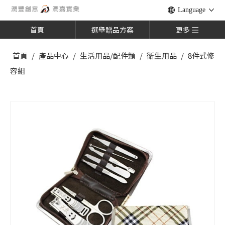
Language
首頁
選舉贈品方案
更多
首頁
/
產品中心
/
生活用品/配件類
/
衛生用品
/
8件式修
容組