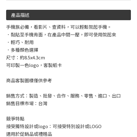
產品描述
手機族必備，看影片、查資料，可以輕鬆架起手機。
．黏貼至手機背面，在產品中間一壓，即可使用架起來
．輕巧、耐用
．多種顏色選擇
尺寸：約8.5x4.3cm
可印製一色logo，客製紙卡
商品客製圖樣僅供參考
銷售方式：製造、批發、合作、服務、零售、進口、出口
銷售目標市場：台灣
競爭特點
接受獨特設計或logo：可接受特別設計或LOGO
適用於促銷品或禮贈品