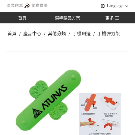
Language
首頁
選舉贈品方案
更多
首頁
/
產品中心
/
其他分類
/
手機周邊
/
手機彈力架