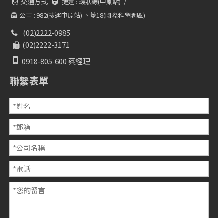
交通方式
捷運 :
環狀線(中原站) /


公車 : 982(捷運中原站) 、藍18(國際科學園區)

(02)2222-0985

(02)2222-3171


0918-805-600 蔡經理
聯繫表單