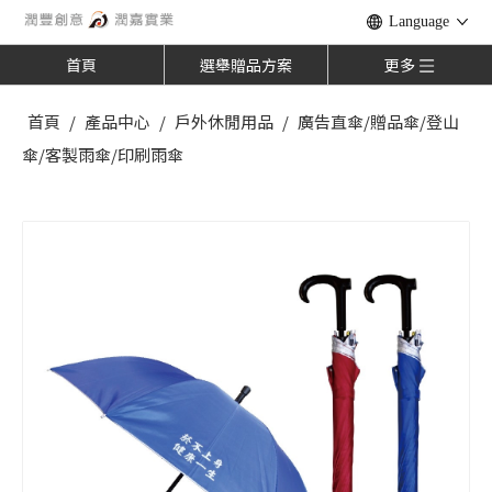
Language
首頁
選舉贈品方案
更多
首頁
/
產品中心
/
戶外休閒用品
/
廣告直傘/贈品傘/登山
傘/客製雨傘/印刷雨傘