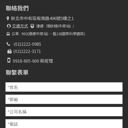
聯絡我們
新北市中和區板南路496號5樓之1

交通方式
捷運 :
環狀線(中原站) /


公車 : 982(捷運中原站) 、藍18(國際科學園區)

(02)2222-0985

(02)2222-3171


0918-805-600 蔡經理
聯繫表單