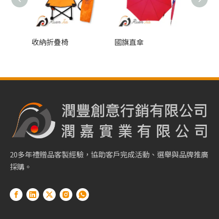
收納折疊椅
國旗直傘
高爾夫
20多年禮贈品客製經驗，協助客戶完成活動、選舉與品牌推廣
採購。