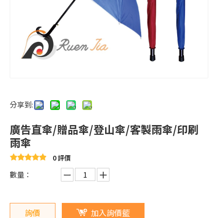
分享到:
廣告直傘/贈品傘/登山傘/客製雨傘/印刷
雨傘
0 評價
數量：
詢價
加入詢價籃