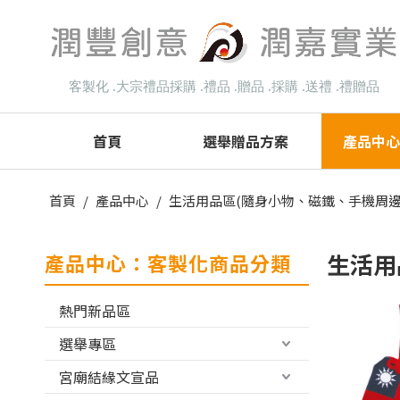
客製化 .大宗禮品採購 .禮品 .贈品 .採購 .送禮 .禮贈品
首頁
選舉贈品方案
產品中心
首頁
/
產品中心
/
生活用品區(隨身小物、磁鐵、手機周邊
生活用
產品中心：客製化商品分類
熱門新品區
選舉專區
宮廟結緣文宣品