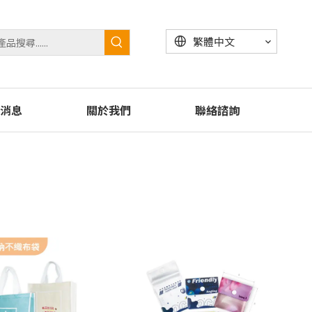
繁體中文
消息
關於我們
聯絡諮詢