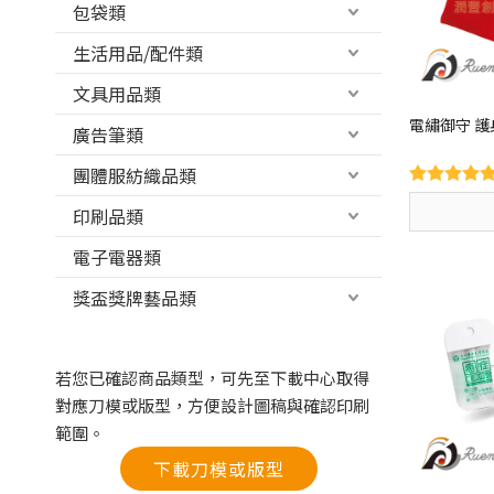
包袋類
生活用品/配件類
文具用品類
電繡御守 護
廣告筆類
團體服紡織品類
印刷品類
電子電器類
獎盃獎牌藝品類
若您已確認商品類型，可先至下載中心取得
對應刀模或版型，方便設計圖稿與確認印刷
範圍。
下載刀模或版型