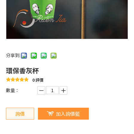
分享到:
環保香灰杯
0 評價
數量：
詢價
加入詢價籃