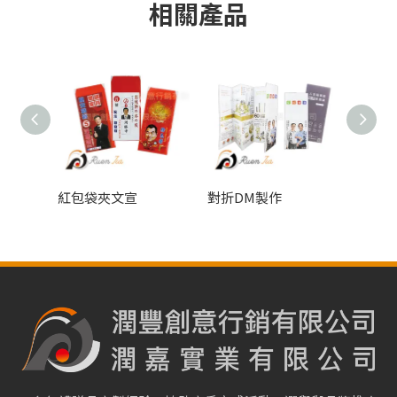
相關產品
紅包袋夾文宣
對折DM製作
明信片