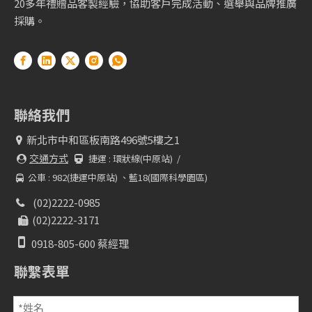
20多年禮贈品客製經驗，協助客戶完成活動、選舉與品牌推廣
採購。
聯絡我們
新北市中和區板南路496號5樓之1

交通方式
捷運 :
環狀線(中原站) /


公車 : 982(捷運中原站) 、藍18(國際科學園區)

(02)2222-0985

(02)2222-3171


0918-805-600 蔡經理
聯繫表單