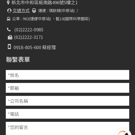
新北市中和區板南路496號5樓之1

交通方式
捷運 :
環狀線(中原站) /


公車 : 982(捷運中原站) 、藍18(國際科學園區)

(02)2222-0985

(02)2222-3171


0918-805-600 蔡經理
聯繫表單