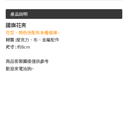
產品說明
國旗花夾
花型、顏色搭配有多種選擇~
材質 :
壓克力、布、金屬配件
尺寸 :
約8cm
商品客製圖樣僅供參考
歡迎來電洽詢~