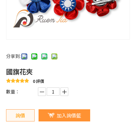
分享到:
國旗花夾
0 評價
數量：
詢價
加入詢價籃