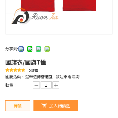
分享到:
國旗衣/國旗T恤
0 評價
國慶活動、選舉造勢皆適宜~ 歡迎來電洽詢!
數量：
詢價
加入詢價籃