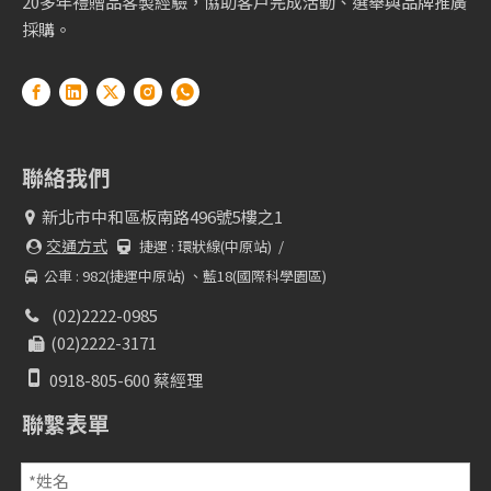
20多年禮贈品客製經驗，協助客戶完成活動、選舉與品牌推廣
採購。
聯絡我們
新北市中和區板南路496號5樓之1

交通方式
捷運 :
環狀線(中原站) /


公車 : 982(捷運中原站) 、藍18(國際科學園區)

(02)2222-0985

(02)2222-3171


0918-805-600 蔡經理
聯繫表單