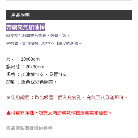
產品說明
帶旗充氣加油棒
兩支交互敲擊聲音響亮，鼓舞士氣，
是選舉、宣傳造勢活動中不可缺少的利器。
尺寸 ：10x60cm
旗尺寸 ：20x30cm
規格 ：加油棒*2支、吸管*1支
印刷 ：單色或彩色圖案。
※使用說明 ：取出吸管，插入充氣孔， 充氣至八分滿即可。
▲材質非彈性，勿充太滿造成氣球接縫漏氣和破裂。
商品客製圖樣僅供參考