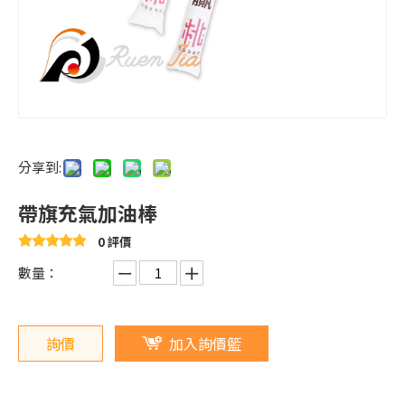
分享到:
帶旗充氣加油棒
0 評價
數量：
詢價
加入詢價籃