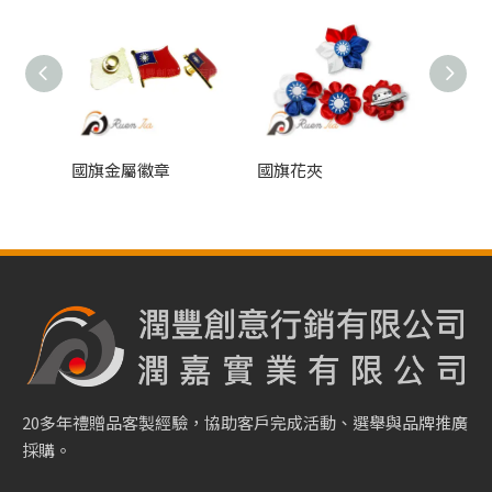
國旗金屬徽章
國旗花夾
電繡御
20多年禮贈品客製經驗，協助客戶完成活動、選舉與品牌推廣
採購。