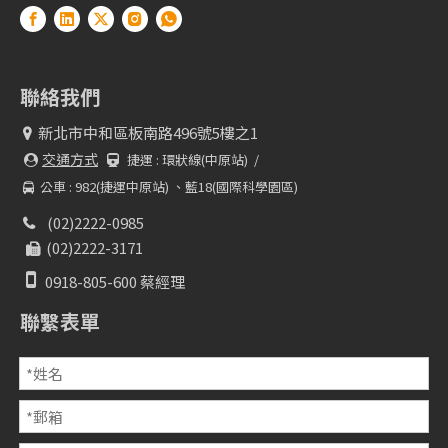
聯絡我們
新北市中和區板南路496號5樓之1

交通方式
捷運 :
環狀線(中原站) /


公車 : 982(捷運中原站) 、藍18(國際科學園區)

(02)2222-0985

(02)2222-3171


0918-805-600 蔡經理
聯繫表單